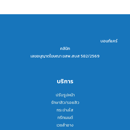
บอนท์แคร์
คลินิก
เลขอนุญาตโฆษณา ฆสพ.สบส 582/2569
บริการ
ปรับรูปหน้า
รักษาสิว/รอยสิว
กระจ่างใส
ทรีทเมนต์
เวชสำอาง