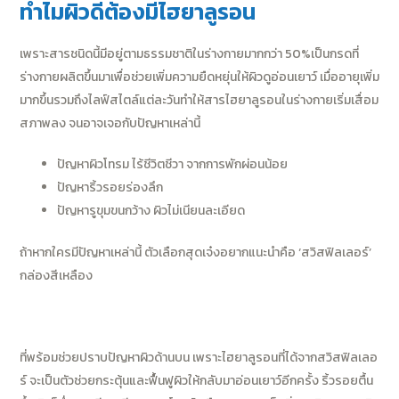
ทำไมผิวดีต้องมีไฮยาลูรอน
เพราะสารชนิดนี้มีอยู่ตามธรรมชาติในร่างกายมากกว่า 50%เป็นกรดที่
ร่างกายผลิตขึ้นมาเพื่อช่วยเพิ่มความยืดหยุ่นให้ผิวดูอ่อนเยาว์ เมื่ออายุเพิ่ม
มากขึ้นรวมถึงไลฟ์สไตล์แต่ละวันทำให้สารไฮยาลูรอนในร่างกายเริ่มเสื่อม
สภาพลง จนอาจเจอกับปัญหาเหล่านี้
ปัญหาผิวโทรม ไร้ชีวิตชีวา จากการพักผ่อนน้อย
ปัญหาริ้วรอยร่องลึก
ปัญหารูขุมขนกว้าง ผิวไม่เนียนละเอียด
ถ้าหากใครมีปัญหาเหล่านี้ ตัวเลือกสุดเจ๋งอยากแนะนำคือ ‘สวิสฟิลเลอร์’
กล่องสีเหลือง
ที่พร้อมช่วยปราบปัญหาผิวด้านบน เพราะไฮยาลูรอนที่ได้จากสวิสฟิลเลอ
ร์ จะเป็นตัวช่วยกระตุ้นและฟื้นฟูผิวให้กลับมาอ่อนเยาว์อีกครั้ง ริ้วรอยตื้น