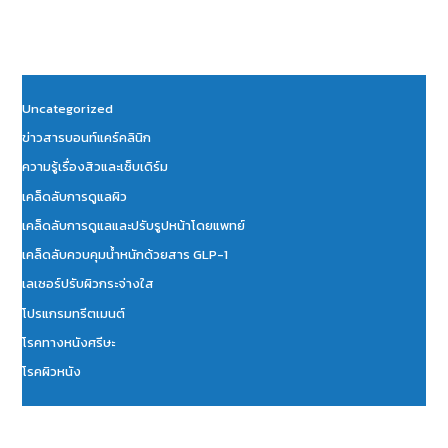
Uncategorized
ข่าวสารบอนท์แคร์คลินิก
ความรู้เรื่องสิวและเซ็บเดิร์ม
เคล็ดลับการดูแลผิว
เคล็ดลับการดูแลและปรับรูปหน้าโดยแพทย์
เคล็ดลับควบคุมน้ำหนักด้วยสาร GLP-1
เลเซอร์ปรับผิวกระจ่างใส
โปรแกรมทรีตเมนต์
โรคทางหนังศรีษะ
โรคผิวหนัง