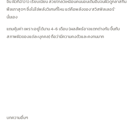
ขึ้น ผิวก็ฉ่ำวาว เรียบเนียน สวยโกลว์เหมือนคนนอนเต็มอิ่มจนผิวดูกลาสกิน
ฟีลเกาสุดๆ ซึ่งไม่ใช่พลังวิเศษที่ไหน แต่คือพลังของ‘สวิสฟิลเลอร์’
นั่นเอง
แถมคุ้มค่า เพราะอยู่ได้นาน 4-6 เดือน (ผลลัพธ์อาจแตกต่างกัน ขึ้นกับ
สภาพผิวของแต่ละบุคคล) ถือว่ามีความคงตัวและคงทนมาก
Post
←
Next Post
navigation
Previous
→
Post
บทความอื่นๆ