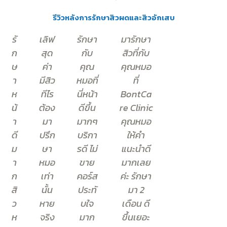
รีวิวหลังการรักษาสิวผดและสิวอักเสบ
รั
เลิฟ
รักษา
มารักษา
ก
สุด
กับ
สิวที่กับ
ษ
ค่า
คุณ
คุณหมอ
า
มีสิว
หมอที่
ที่
ห
ทีไร
นี่หน้า
BontCa
น้
ต้อง
ดีขึ้น
re Clinic
า
มา
มากๆ
คุณหมอ
ดี
ปรึก
บริกา
ให้คำ
ม
ษา
รดี ไม่
แนะนำดี
า
หมอ
ขาย
มากเลย
ก
เท่า
คอร์ส
ค่ะ รักษา
สิ
นั้น
ประทั
มา 2
ว
หาย
บใจ
เดือน ดี
ห
จริง
มาก
ขึ้นเยอะ