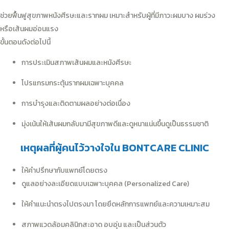
ช่วยฟื้นฟูสุขภาพหนังศีรษะและรากผม เหมาะสำหรับผู้ที่มีภาวะผมบาง ผมร่วง
หรือเส้นผมอ่อนแรง
ขั้นตอนดังต่อไปนี้
การประเมินสภาพเส้นผมและหนังศีรษะ
โปรแกรมกระตุ้นรากผมเฉพาะบุคคล
การบำรุงและติดตามผลอย่างต่อเนื่อง
มุ่งเน้นให้เส้นผมกลับมามีสุขภาพดีและดูหนาแน่นขึ้นดูเป็นธรรมชาติ
เหตุผลที่ผู้คนไว้วางใจใน BONTCARE CLINIC
ให้คำปรึกษากับแพทย์โดยตรง
ดูแลอย่างละเอียดแบบเฉพาะบุคคล (Personalized Care)
ให้คำแนะนำตรงไปตรงมา โดยยึดหลักการแพทย์และความเหมาะสม
สภาพแวดล้อมคลินิกสะอาด อบอุ่น และเป็นส่วนตัว