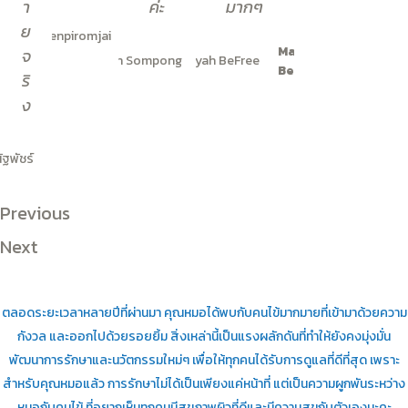
า
ค่ะ
มากๆ
Irada Amm
ย
Ruenpiromjai
Kamonwan
Mayah
จ
Sompong
BeFree
ริ
ง
ณัฐ
พัชร์
Previous
Next
ตลอดระยะเวลาหลายปีที่ผ่านมา คุณหมอได้พบกับคนไข้มากมายที่เข้ามาด้วยความ
กังวล และออกไปด้วยรอยยิ้ม สิ่งเหล่านี้เป็นแรงผลักดันที่ทำให้ยังคงมุ่งมั่น
พัฒนาการรักษาและนวัตกรรมใหม่ๆ เพื่อให้ทุกคนได้รับการดูแลที่ดีที่สุด เพราะ
สำหรับคุณหมอแล้ว การรักษาไม่ได้เป็นเพียงแค่หน้าที่ แต่เป็นความผูกพันระหว่าง
หมอกับคนไข้ ที่อยากเห็นทุกคนมีสุขภาพผิวที่ดีและมีความสุขกับตัวเองนะคะ