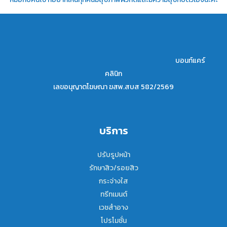
บอนท์แคร์
คลินิก
เลขอนุญาตโฆษณา ฆสพ.สบส 582/2569
บริการ
ปรับรูปหน้า
รักษาสิว/รอยสิว
กระจ่างใส
ทรีทเมนต์
เวชสำอาง
โปรโมชั่น