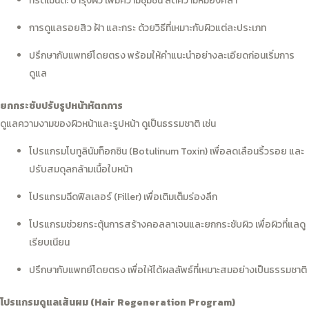
ทรีตเมนต์: บำรุงผิว เพิ่มความชุ่มชื้น ลดความหมองคล้ำ
การดูแลรอยสิว ฝ้า และกระ ด้วยวิธีที่เหมาะกับผิวแต่ละประเภท
ปรึกษากับแพทย์โดยตรง พร้อมให้คำแนะนำอย่างละเอียดก่อนเริ่มการ
ดูแล
ยกกระชับปรับรูปหน้าหัตถการ
ดูแลความงามของผิวหน้าและรูปหน้า ดูเป็นธรรมชาติ เช่น
โปรแกรมโบทูลินัมท็อกซิน (Botulinum Toxin) เพื่อลดเลือนริ้วรอย และ
ปรับสมดุลกล้ามเนื้อใบหน้า
โปรแกรมฉีดฟิลเลอร์ (Filler) เพื่อเติมเต็มร่องลึก
โปรแกรมช่วยกระตุ้นการสร้างคอลลาเจนและยกกระชับผิว เพื่อผิวที่แลดู
เรียบเนียน
ปรึกษากับแพทย์โดยตรง เพื่อให้ได้ผลลัพธ์ที่เหมาะสมอย่างเป็นธรรมชาติ
โปรแกรมดูแลเส้นผม (Hair Regeneration Program)