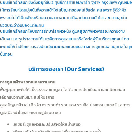
บอนท์แคร์คลินิก ซึ่งตั้งอยู่ที่ชั้น 2 ศูนย์การค้าแอมพาร์ค จุฬาฯ กรุงเทพฯ คุณหมอ
ให้การรักษาโดยมุ่งเน้นที่ความเข้าใจในปัญหาของคนไข้แต่ละคน เพราะรู้ดีว่าผิว
พรรณไม่ได้เป็นเพียงเรื่องความสวยงาม แต่มีผลต่อความมั่นใจและความสุขใน
ชีวิตประจำวันของแต่ละคน
บอนท์แคร์คลินิก ให้บริการรักษาโรคผิวหนัง ดูแลสุขภาพผิวพรรณ ความงาม
เส้นผม และรูปร่าง ภายใต้แนวคิดการดูแลแบบจริงใจต่อผู้รับบริการทุกคน โดย
แพทย์ให้คำปรึกษา ตรวจประเมิน และออกแบบแนวทางการดูแลเฉพาะบุคคลในทุก
ขั้นตอน
บริการของเรา (Our Services)
การดูแลผิวพรรณและความงาม
ฟื้นฟูสุขภาพผิวให้แข็งแรงและแลดูสดใส ด้วยการประเมินอย่างละเอียดก่อน
เลือกแนวทางที่เหมาะสมให้บริการ
ดูแลปัญหาผิว เช่น สิว ฝ้า กระรอยดำ รอยแดง รวมถึงโปรแกรมเลเซอร์ และการ
ดูแลผิวหน้าในหลากหลายรูปแบบ เช่น
เลเซอร์: ดูแลผิวและปรับสีผิวให้สม่ำเสมอ