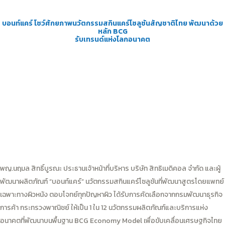
บอนท์แคร์ โชว์ศักยภาพนวัตกรรมสกินแคร์โซลูชันสัญชาติไทย พัฒนาด้วย
หลัก BCG
รับเทรนด์แห่งโลกอนาคต
พญ.นฤมล สิทธิ์บูรณะ ประธานเจ้าหน้าที่บริหาร บริษัท สิทธิเมดิคอล จำกัด และผู้
พัฒนาผลิตภัณฑ์ “บอนท์แคร์” นวัตกรรมสกินแคร์โซลูชันที่พัฒนาสูตรโดยแพทย์
เฉพาะทางผิวหนัง ตอบโจทย์ทุกปัญหาผิว ได้รับการคัดเลือกจากกรมพัฒนาธุรกิจ
การค้า กระทรวงพาณิชย์ ให้เป็น 1 ใน 12 นวัตกรรมผลิตภัณฑ์และบริการแห่ง
อนาคตที่พัฒนาบนพื้นฐาน BCG Economy Model เพื่อขับเคลื่อนเศรษฐกิจไทย