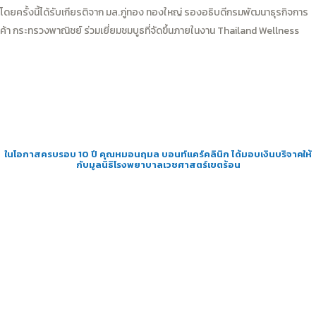
โดยครั้งนี้ได้รับเกียรติจาก มล.ภู่ทอง ทองใหญ่ รองอธิบดีกรมพัฒนาธุรกิจการ
ค้า กระทรวงพาณิชย์ ร่วมเยี่ยมชมบูธที่จัดขึ้นภายในงาน Thailand Wellness
ในโอกาสครบรอบ 10 ปี คุณหมอนฤมล บอนท์แคร์คลินิก ได้มอบเงินบริจาคให้
กับมูลนิธิโรงพยาบาลเวชศาสตร์เขตร้อน