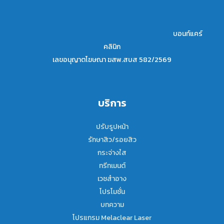
บอนท์แคร์
คลินิก
เลขอนุญาตโฆษณา ฆสพ.สบส 582/2569
บริการ
ปรับรูปหน้า
รักษาสิว/รอยสิว
กระจ่างใส
ทรีทเมนต์
เวชสำอาง
โปรโมชั่น
บทความ
โปรแกรม Melaclear Laser