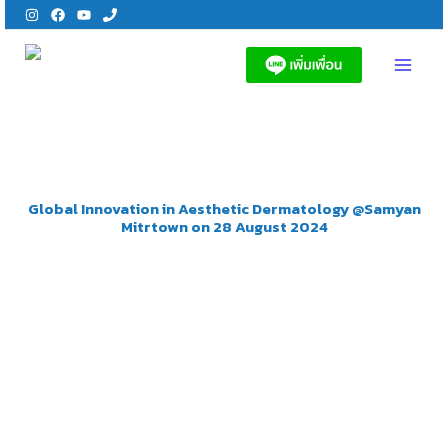
Skip
to
content
MAI
MEN
Global Innovation in Aesthetic Dermatology @Samyan
Mitrtown on 28 August 2024