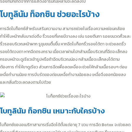
รอยที่มักเกิดจากการแสดงอารมณ์เหล่านี้จะลดลงไป
โบทูลินัม ท็อกซิน ช่วยอะไรบ้าง
การฉีดโบท็อกซ์สำหรับเสริมความงาม สามารถช่วยในเรื่องความหย่อนคล้อย
ทำให้ใบหน้ากลับมาเต่งตึง ริ้วรอยที่เคยมีจางลง เช่น รอยตีนกา รอยขมวดคิ้วและ
ริ้วรอยบริเวณหน้าผาก รูขุมขนตื้นขึ้น หากฉีดโบท็อกริ้วรอยใต้ตา จะช่วยลดริ้ว
รอยใต้ดวงตา หากฉีดตรงกราม เมื่อเวลาผ่านไปกล้ามเนื้อบริเวณที่ฉีดจะเล็กลง
กรอบหน้าจะดูเรียวเข้ารูปหรือถ้าฉีดบริเวณน่อง กล้ามเนื้อจะเล็กลงได้ตาม
ต้องการ ทำให้ขาดูเรียว ส่วนการฉีดเพื่อลดเหงื่อจะช่วยให้กล้ามเนื้อรอบๆ ต่อม
เหงื่อทำงานน้อย การบีบรัดของต่อมเหงื่อทำงานน้อยลง เหงื่อจึงออกน้อยลง
และกลิ่นตัวจะลดลงตามไปด้วย
โบทูลินัม ท็อกซิน เหมาะกับใครบ้าง
โบท็อกซ์ของอเมริกาสามารเริ่มฉีดได้ตั้งแต่อายุ 7 ขวบ การฉีด Botox จะช่วยลด