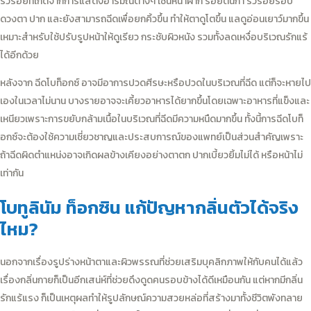
ริ้วรอยที่เกิดจากการแสดงอารมณ์ต่างๆ เช่นหน้าผาก รอยตีนกา ริ้วรอยรอบ
ดวงตา ปาก และยังสามารถฉีดเพื่อยกคิ้วขึ้น ทำให้ตาดูโตขึ้น แลดูอ่อนเยาว์มากขึ้น
เหมาะสำหรับใช้ปรับรูปหน้าให้ดูเรียว กระชับผิวหนัง รวมทั้งลดเหงื่อบริเวณรักแร้
ได้อีกด้วย
หลังจาก ฉีดโบท็อกซ์ อาจมีอาการปวดศีรษะหรือปวดในบริเวณที่ฉีด แต่ก็จะหายไป
เองในเวลาไม่นาน บางรายอาจจะเคี้ยวอาหารได้ยากขึ้นโดยเฉพาะอาหารที่แข็งและ
เหนียวเพราะการขยับกล้ามเนื้อในบริเวณที่ฉีดมีความหนืดมากขึ้น ทั้งนี้การฉีดโบท็
อกซ์จะต้องใช้ความเชี่ยวชาญและประสบการณ์ของแพทย์เป็นส่วนสำคัญเพราะ
ถ้าฉีดผิดตำแหน่งอาจเกิดผลข้างเคียงอย่างตาตก ปากเบี้ยวยิ้มไม่ได้ หรือหน้าไม่
เท่ากัน
โบทูลินัม ท็อกซิน แก้ปัญหากลิ่นตัวได้จริง
ไหม?
นอกจากเรื่องรูปร่างหน้าตาและผิวพรรณที่ช่วยเสริมบุคลิกภาพให้กับคนได้แล้ว
เรื่องกลิ่นกายก็เป็นอีกเสน่ห์ที่ช่วยดึงดูดคนรอบข้างได้ดีเหมือนกัน แต่หากมีกลิ่น
รักแร้แรง ก็เป็นเหตุผลทำให้รูปลักษณ์ความสวยหล่อที่สร้างมาทั้งชีวิตพังทลาย