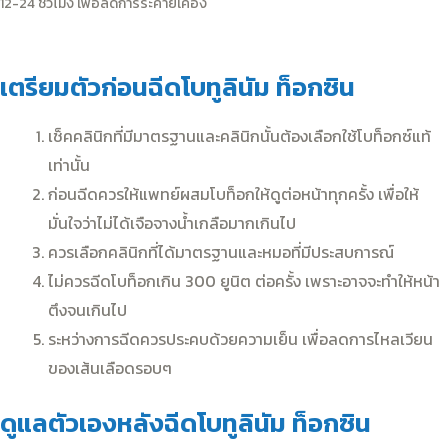
12-24 ชั่วโมง เพื่อลดการระคายเคือง
เตรียมตัวก่อนฉีดโบทูลินัม ท็อกซิน
เช็คคลินิกที่มีมาตรฐานและคลินิกนั้นต้องเลือกใช้โบท็อกซ์แท้
เท่านั้น
ก่อนฉีดควรให้แพทย์ผสมโบท็อกให้ดูต่อหน้าทุกครั้ง เพื่อให้
มั่นใจว่าไม่ได้เจือจางน้ำเกลือมากเกินไป
ควรเลือกคลินิกที่ได้มาตรฐานและหมอที่มีประสบการณ์
ไม่ควรฉีดโบท็อกเกิน 300 ยูนิต ต่อครั้ง เพราะอาจจะทำให้หน้า
ตึงจนเกินไป
ระหว่างการฉีดควรประคบด้วยความเย็น เพื่อลดการไหลเวียน
ของเส้นเลือดรอบๆ
ดูแลตัวเองหลังฉีดโบทูลินัม ท็อกซิน