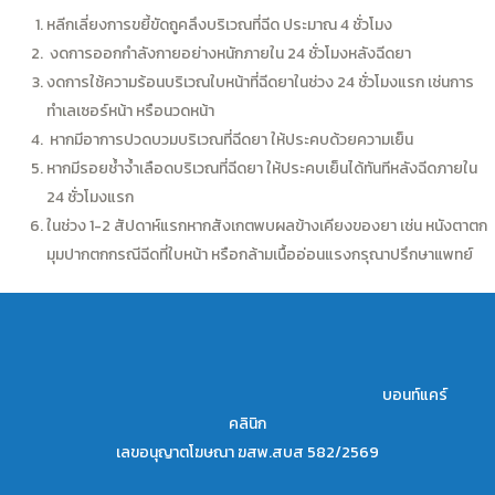
หลีกเลี่ยงการขยี้ขัดถูคลึงบริเวณที่ฉีด ประมาณ 4 ชั่วโมง
งดการออกกำลังกายอย่างหนักภายใน 24 ชั่วโมงหลังฉีดยา
งดการใช้ความร้อนบริเวณใบหน้าที่ฉีดยาในช่วง 24 ชั่วโมงแรก เช่นการ
ทำเลเซอร์หน้า หรือนวดหน้า
หากมีอาการปวดบวมบริเวณที่ฉีดยา ให้ประคบด้วยความเย็น
หากมีรอยช้ำจ้ำเลือดบริเวณที่ฉีดยา ให้ประคบเย็นได้ทันทีหลังฉีดภายใน
24 ชั่วโมงแรก
ในช่วง 1-2 สัปดาห์แรกหากสังเกตพบผลข้างเคียงของยา เช่น หนังตาตก
มุมปากตกกรณีฉีดที่ใบหน้า หรือกล้ามเนื้ออ่อนแรงกรุณาปรึกษาแพทย์
บอนท์แคร์
คลินิก
เลขอนุญาตโฆษณา ฆสพ.สบส 582/2569