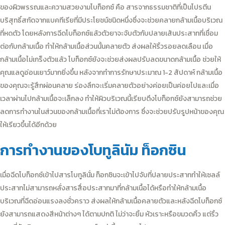
ของผิวพรรณและความสวยงามโบท็อกซ์ คือ สารจากธรรมชาติที่เป็นโปรตีน
บริสุทธิ์สกัดจากแบคทีเรียที่มีประโยชน์ชนิดหนึ่งซึ่งจะช่วยคลายกล้ามเนื้อบริเวณ
ที่หดตัว โดยหลังการฉีดโบท็อกซ์แล้วตัวยาจะจับตัวกับปลายเส้นประสาทที่เชื่อม
ต่อกับกล้ามเนื้อ ทำให้กล้ามเนื้อส่วนนั้นคลายตัว ส่งผลให้ริ้วรอยลดเลือน เมื่อ
กล้ามเนื้อไม่เกร็งตัวแล้ว โบท็อกซ์ยังจะช่วยส่งผลปรับลดขนาดกล้ามเนื้อ ช่วยให้
คุณแลดูอ่อนเยาว์มากยิ่งขึ้น หลังจากทำการรักษาประมาณ 1-2 สัปดาห์ กล้ามเนื้อ
ของคุณจะรู้สึกผ่อนคลาย ร่องลึกจะเริ่มคลายตัวอย่างค่อยเป็นค่อยไปและเมื่อ
เวลาผ่านไปกล้ามเนื้อจะเล็กลง ทำให้ผิวบริเวณนี้เรียบตึงโบท็อกซ์ยังสามารถช่วย
ลดการทำงานในส่วนของกล้ามเนื้อที่เราไม่ต้องการ ซึ่งจะช่วยปรับรูปหน้าของคุณ
ให้เรียวขึ้นได้อีกด้วย
การทำงานของโบทูลินัม ท็อกซิน
เมื่อฉีดโบท็อกซ์เข้าไปสารโบทูลินั่ม ท็อกซินจะเข้าไปจับที่ปลายประสาททำให้เซลล์
ประสาทไม่สามารถหลั่งสารสื่อประสาทมาที่กล้ามเนื้อได้หรือทำให้กล้ามเนื้อ
บริเวณที่ฉีดอ่อนแรงลงชั่วคราว ส่งผลให้กล้ามเนื้อคลายตัวและหลังฉีดโบท็อกซ์
ยังสามารถแสดงสีหน้าต่างๆ ได้ตามปกติ ไม่ว่าจะยิ้ม หัวเราะหรือขมวดคิ้ว แต่ริ้ว