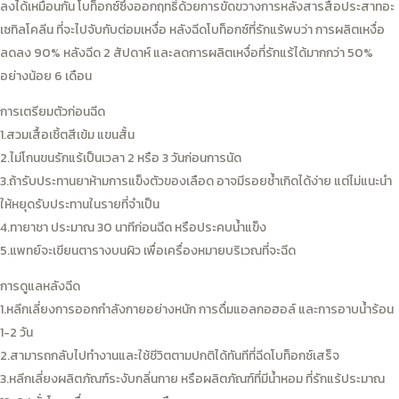
ลงได้เหมือนกัน โบท็อกซ์ซึ่งออกฤทธิ์ด้วยการขัดขวางการหลั่งสารสื่อประสาทอะ
เซทิลโคลีน ที่จะไปจับกับต่อมเหงื่อ หลังฉีดโบท็อกซ์ที่รักแร้พบว่า การผลิตเหงื่อ
ลดลง 90% หลังฉีด 2 สัปดาห์ และลดการผลิตเหงื่อที่รักแร้ได้มากกว่า 50%
อย่างน้อย 6 เดือน
การเตรียมตัวก่อนฉีด
1.สวมเสื้อเชิ้ตสีเข้ม แขนสั้น
2.ไม่โกนขนรักแร้เป็นเวลา 2 หรือ 3 วันก่อนการนัด
3.ถ้ารับประทานยาห้ามการแข็งตัวของเลือด อาจมีรอยช้ำเกิดได้ง่าย แต่ไม่แนะนำ
ให้หยุดรับประทานในรายที่จำเป็น
4.ทายาชา ประมาณ 30 นาทีก่อนฉีด หรือประคบน้ำแข็ง
5.แพทย์จะเขียนตารางบนผิว เพื่อเครื่องหมายบริเวณที่จะฉีด
การดูแลหลังฉีด
1.หลีกเลี่ยงการออกกำลังกายอย่างหนัก การดื่มแอลกอฮอล์ และการอาบน้ำร้อน
1-2 วัน
2.สามารถกลับไปทำงานและใช้ชีวิตตามปกติได้ทันทีที่ฉีดโบท็อกซ์เสร็จ
3.หลีกเลี่ยงผลิตภัณฑ์ระงับกลิ่นกาย หรือผลิตภัณฑ์ที่มีน้ำหอม ที่รักแร้ประมาณ