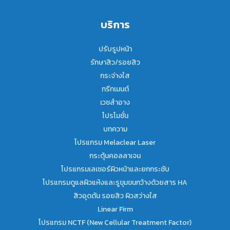
บริการ
ปรับรูปหน้า
รักษาสิว/รอยสิว
กระจ่างใส
ทรีทเมนต์
เวชสำอาง
โปรโมชั่น
บทความ
โปรแกรม Melaclear Laser
กระตุ้นคอลลาเจน
โปรแกรมเลเซอร์ผิวหน้าและยกกระชับ
โปรแกรมดูแลผิวแห้งและรูขุมขนกว้างด้วยสาร HA
สิวอุดตัน รอยสิว ผิวสว่างใส
Linear Firm
โปรแกรม NCTF (New Cellular Treatment Factor)