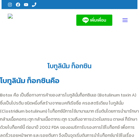
Skip
to
content
MAI
MEN
โบทูลินัม ท็อกซิน
โบทูลินัม ท็อกซินคือ
Botox คือ เป็นชื่อทางการค้าของสารโบทูลินั่มท็อกซินเอ (Botulinum toxin A)
ซึ่งเป็นโปรตีน ชนิดหนึ่งที่สร้างจากแบคทีเรียชื่อ ครอสตริเดียม โบทูลินั่ม
(Clostridium botulinum) โบท็อกซ์มีการใช้มานานมาก เริ่มต้นโดยการนำมารักษา
กล้ามเนื้อคอกระตุก กล้ามเนื้อตากระตุก รวมถึงอาการปวดไมเกรน ตาเหล่ ก็รักษา
ด้วยโบท็อกซ์นี้ ต่อมาปี 2002 FDA ของอเมริการับรองการใช้โบท็อกซ์ เพื่อการ
ลดริ้วรอยหน้าผาก และรอยตีนกา จึงเป็นจุดเริ่มต้นการนำโบท็อกซ์มาใช้ในเรื่อง