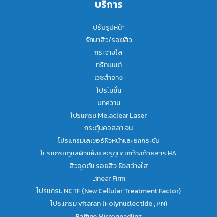
บริการ
ปรับรูปหน้า
รักษาสิว/รอยสิว
กระจ่างใส
ทรีทเมนต์
เวชสำอาง
โปรโมชั่น
บทความ
โปรแกรม Melaclear Laser
กระตุ้นคอลลาเจน
โปรแกรมเลเซอร์ผิวหน้าและยกกระชับ
โปรแกรมดูแลผิวแห้งและรูขุมขนกว้างด้วยสาร HA
สิวอุดตัน รอยสิว ผิวสว่างใส
Linear Firm
โปรแกรม NCTF (New Cellular Treatment Factor)
โปรแกรม Vitaran (Polynucleotide ; PN)
Raffine Microneedling