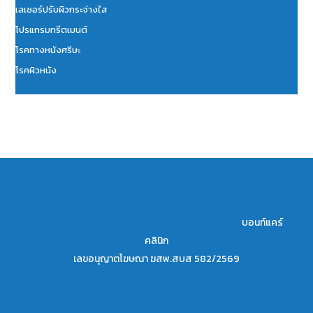
เลเซอร์ปรับผิวกระจ่างใส
โปรแกรมทรีตเมนต์
โรคทางหนังศรีษะ
โรคผิวหนัง
บอนท์แคร์
คลินิก
เลขอนุญาตโฆษณา ฆสพ.สบส 582/2569