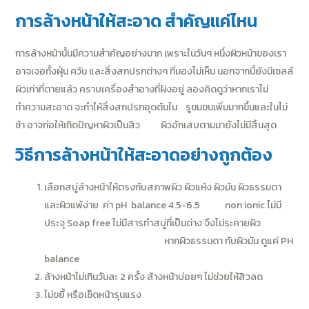
การล้างหน้าให้สะอาด สำคัญแค่ไหน
การล้างหน้านั้นมีความสำคัญอย่างมาก เพราะในวันๆ หนึ่งผิวหน้าของเรา
อาจเจอทั้งฝุ่น ควัน และสิ่งสกปรกต่างๆ ที่มองไม่เห็น นอกจากนี้ยังมีเซลล์
ผิวเก่าที่ตายแล้ว คราบเครื่องสำอางที่ฝังอยู่ ลองคิดดูว่าหากเราไม่
ทำความสะอาด จะทำให้สิ่งสกปรกอุดตันใน รูขมขนเพิ่มมากขึ้นและในไม่
ช้า อาจก่อให้เกิดปัญหาผิวเป็นสิว ผิวอักเสบตามมายังไม่มีสิ้นสุด
วิธีการล้างหน้าให้สะอาดอย่างถูกต้อง
เลือกสบู่ล้างหน้าให้ตรงกับสภาพผิว ผิวแห้ง ผิวมัน ผิวธรรมดา
และผิวแพ้ง่าย ค่า pH balance 4.5-6.5 non ionic ไม่มี
ประจุ Soap free ไม่มีสารทำสบู่ที่เป็นด่าง จึงไม่ระคายผิว
หากผิวธรรมดา กับผิวมัน ดูแค่ PH
balance
ล้างหน้าไม่เกินวันละ 2 ครั้ง ล้างหน้าบ่อยๆ ไม่ช่วยให้สิวลด
ไม่ขยี้ หรือเช็ดหน้ารุนแรง