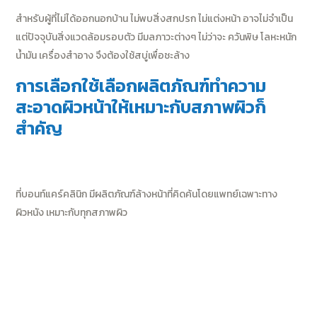
สำหรับผู้ที่ไม่ได้ออกนอกบ้าน ไม่พบสิ่งสกปรก ไม่แต่งหน้า อาจไม่จำเป็น
แต่ปัจจุบันสิ่งแวดล้อมรอบตัว มีมลภาวะต่างๆ ไม่ว่าจะ ควันพิษ โลหะหนัก
น้ำมัน เครื่องสำอาง จึงต้องใช้สบู่เพื่อชะล้าง
การเลือกใช้เลือกผลิตภัณฑ์ทำความ
สะอาดผิวหน้าให้เหมาะกับสภาพผิวก็
สำคัญ
ที่บอนท์แคร์คลินิก มีผลิตภัณฑ์ล้างหน้าที่คิดค้นโดยแพทย์เฉพาะทาง
ผิวหนัง เหมาะกับทุกสภาพผิว
Post
←
Next Post
navigation
Previous
→