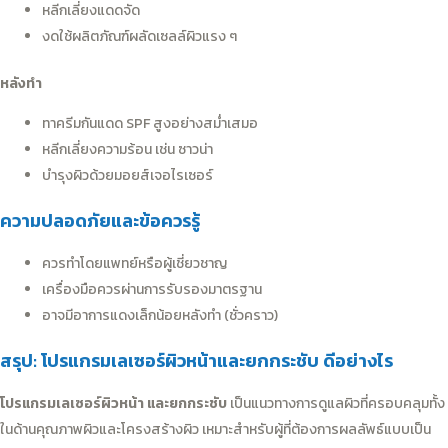
หลีกเลี่ยงแดดจัด
งดใช้ผลิตภัณฑ์ผลัดเซลล์ผิวแรง ๆ
หลังทำ
ทาครีมกันแดด SPF สูงอย่างสม่ำเสมอ
หลีกเลี่ยงความร้อน เช่น ซาวน่า
บำรุงผิวด้วยมอยส์เจอไรเซอร์
ความปลอดภัยและข้อควรรู้
ควรทำโดยแพทย์หรือผู้เชี่ยวชาญ
เครื่องมือควรผ่านการรับรองมาตรฐาน
อาจมีอาการแดงเล็กน้อยหลังทำ (ชั่วคราว)
สรุป: โปรแกรมเลเซอร์ผิวหน้าและยกกระชับ ดีอย่างไร
โปรแกรมเลเซอร์ผิวหน้า และยกกระชับ
เป็นแนวทางการดูแลผิวที่ครอบคลุมทั้ง
ในด้านคุณภาพผิวและโครงสร้างผิว เหมาะสำหรับผู้ที่ต้องการผลลัพธ์แบบเป็น