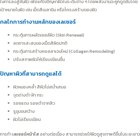
ในการลงสู่ชั้นผิว เพื่อแก้ไขปัญหาผิวในระดับต่าง ๆ โดยพลังงานจะถูกดูดซับโดย
เป้าหมายในผิว เช่น เม็ดสีเมลานิน หรือโครงสร้างของผิว
กลไกการทำงานหลักของเลเซอร์
กระตุ้นการผลัดเซลล์ผิว (Skin Renewal)
ลดการสะสมของเม็ดสีผิดปกติ
กระตุ้นการสร้างคอลลาเจนใหม่ (Collagen Remodeling)
ปรับสภาพผิวให้เรียบเนียนขึ้น
ปัญหาผิวที่สามารถดูแลได้
ผิวหมองคล้ำ สีผิวไม่สม่ำเสมอ
จุดด่างดำ ฝ้า กระ
รอยแดง รอยดำจากสิว
รูขุมขนกว้าง
ผิวไม่เรียบเนียน
การทำ
เลเซอร์หน้าใส
อย่างต่อเนื่อง สามารถช่วยให้ผิวดูสุขภาพดีขึ้นในระยะยาว