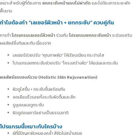
เหมาะสำหรับผู้ที่ต้องการ
ยกกระชับหน้าแบบไม่ผ่าตัด
และไม่ต้องการระยะพัก
ฟื้นนาน
ทำไมต้องทำ “เลเซอร์ผิวหน้า + ยกกระชับ” ควบคู่กัน
การทำ
โปรแกรมเลเซอร์ผิวหน้า
ร่วมกับ
โปรแกรมยกกระชับหน้า
จะช่วยเสริม
ผลลัพธ์ซึ่งกันและกัน เนื่องจาก
เลเซอร์ช่วยปรับ “คุณภาพผิว” ให้เรียบเนียน กระจ่างใส
โปรแกรมยกกระชับช่วยปรับ “โครงสร้างผิว” ให้แน่นและกระชับ
ผลลัพธ์แบบองค์รวม (Holistic Skin Rejuvenation)
ผิวดูใสขึ้น + กระชับขึ้นพร้อมกัน
ลดเลือนริ้วรอยทั้งระดับผิวตื้นและลึก
รูขุมขนแลดูกระชับ
ผิวดูอ่อนเยาว์อย่างเป็นธรรมชาติ
โปรแกรมนี้เหมาะกับใครบ้าง
ผู้ที่มีปัญหาผิวหมองคล้ำ สีผิวไม่สม่ำเสมอ