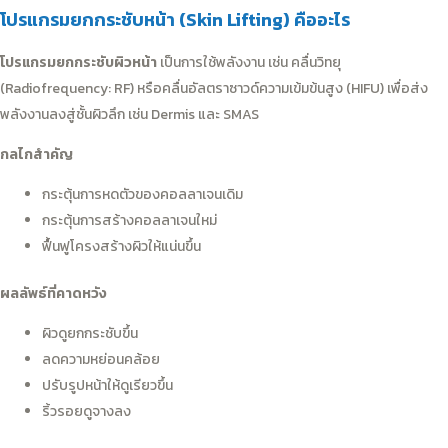
โปรแกรมยกกระชับหน้า (Skin Lifting) คืออะไร
โปรแกรมยกกระชับผิวหน้า
เป็นการใช้พลังงาน เช่น คลื่นวิทยุ
(Radiofrequency: RF) หรือคลื่นอัลตราซาวด์ความเข้มข้นสูง (HIFU) เพื่อส่ง
พลังงานลงสู่ชั้นผิวลึก เช่น Dermis และ SMAS
กลไกสำคัญ
กระตุ้นการหดตัวของคอลลาเจนเดิม
กระตุ้นการสร้างคอลลาเจนใหม่
ฟื้นฟูโครงสร้างผิวให้แน่นขึ้น
ผลลัพธ์ที่คาดหวัง
ผิวดูยกกระชับขึ้น
ลดความหย่อนคล้อย
ปรับรูปหน้าให้ดูเรียวขึ้น
ริ้วรอยดูจางลง