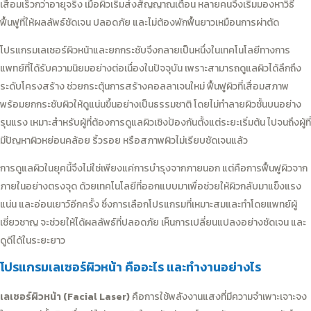
เสื่อมเร็วกว่าอายุจริง เมื่อผิวเริ่มส่งสัญญาณเตือน หลายคนจึงเริ่มมองหาวิธี
ฟื้นฟูที่ให้ผลลัพธ์ชัดเจน ปลอดภัย และไม่ต้องพักฟื้นยาวเหมือนการผ่าตัด
โปรแกรมเลเซอร์ผิวหน้าและยกกระชับจึงกลายเป็นหนึ่งในเทคโนโลยีทางการ
แพทย์ที่ได้รับความนิยมอย่างต่อเนื่องในปัจจุบัน เพราะสามารถดูแลผิวได้ลึกถึง
ระดับโครงสร้าง ช่วยกระตุ้นการสร้างคอลลาเจนใหม่ ฟื้นฟูผิวที่เสื่อมสภาพ
พร้อมยกกระชับผิวให้ดูแน่นขึ้นอย่างเป็นธรรมชาติ โดยไม่ทำลายผิวชั้นบนอย่าง
รุนแรง เหมาะสำหรับผู้ที่ต้องการดูแลผิวเชิงป้องกันตั้งแต่ระยะเริ่มต้น ไปจนถึงผู้ที่
มีปัญหาผิวหย่อนคล้อย ริ้วรอย หรือสภาพผิวไม่เรียบชัดเจนแล้ว
การดูแลผิวในยุคนี้จึงไม่ใช่เพียงแค่การบำรุงจากภายนอก แต่คือการฟื้นฟูผิวจาก
ภายในอย่างตรงจุด ด้วยเทคโนโลยีที่ออกแบบมาเพื่อช่วยให้ผิวกลับมาแข็งแรง
แน่น และอ่อนเยาว์อีกครั้ง ซึ่งการเลือกโปรแกรมที่เหมาะสมและทำโดยแพทย์ผู้
เชี่ยวชาญ จะช่วยให้ได้ผลลัพธ์ที่ปลอดภัย เห็นการเปลี่ยนแปลงอย่างชัดเจน และ
ดูดีได้ในระยะยาว
โปรแกรมเลเซอร์ผิวหน้า คืออะไร และทำงานอย่างไร
เลเซอร์ผิวหน้า (Facial Laser)
คือการใช้พลังงานแสงที่มีความจำเพาะเจาะจง