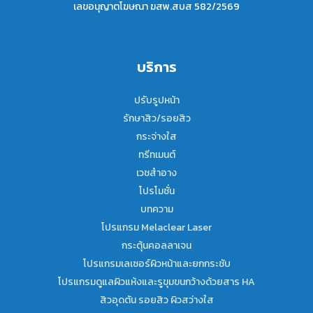
เลขอนุญาตโฆษณา ฆสพ.สบส 582/2569
บริการ
ปรับรูปหน้า
รักษาสิว/รอยสิว
กระจ่างใส
ทรีทเมนต์
เวชสำอาง
โปรโมชั่น
บทความ
โปรแกรม Melaclear Laser
กระตุ้นคอลลาเจน
โปรแกรมเลเซอร์ผิวหน้าและยกกระชับ
โปรแกรมดูแลผิวแห้งและรูขุมขนกว้างด้วยสาร HA
สิวอุดตัน รอยสิว ผิวสว่างใส