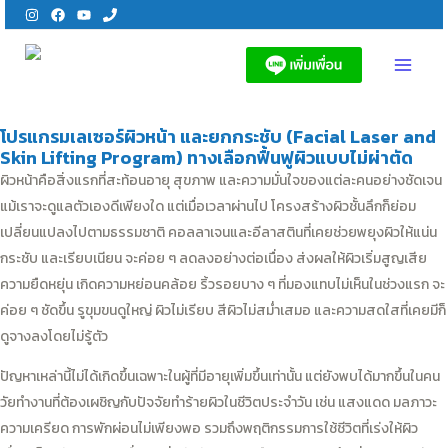
Skip
to
content
MAI
MEN
โปรแกรมเลเซอร์ผิวหน้า และยกกระชับ (Facial Laser and
Skin Lifting Program) ทางเลือกฟื้นฟูผิวแบบไม่ผ่าตัด
ผิวหน้าคือสิ่งแรกที่สะท้อนอายุ สุขภาพ และความมั่นใจของแต่ละคนอย่างชัดเจน
แม้เราจะดูแลตัวเองดีเพียงใด แต่เมื่อเวลาผ่านไป โครงสร้างผิวชั้นลึกก็ย่อม
เปลี่ยนแปลงไปตามธรรมชาติ คอลลาเจนและอีลาสตินที่เคยช่วยพยุงผิวให้แน่น
กระชับ และเรียบเนียน จะค่อย ๆ ลดลงอย่างต่อเนื่อง ส่งผลให้ผิวเริ่มสูญเสีย
ความยืดหยุ่น เกิดความหย่อนคล้อย ริ้วรอยบาง ๆ ที่มองแทบไม่เห็นในช่วงแรก จะ
ค่อย ๆ ชัดขึ้น รูขุมขนดูใหญ่ ผิวไม่เรียบ สีผิวไม่สม่ำเสมอ และความสดใสที่เคยมีก็
ดูจางลงโดยไม่รู้ตัว
ปัญหาเหล่านี้ไม่ได้เกิดขึ้นเฉพาะในผู้ที่มีอายุเพิ่มขึ้นเท่านั้น แต่ยังพบได้มากขึ้นในคน
วัยทำงานที่ต้องเผชิญกับปัจจัยทำร้ายผิวในชีวิตประจำวัน เช่น แสงแดด มลภาวะ
ความเครียด การพักผ่อนไม่เพียงพอ รวมถึงพฤติกรรมการใช้ชีวิตที่เร่งให้ผิว