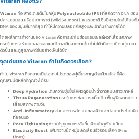
Vitaran คืออะไร?
Vitaran
คือ สารเติมเต็มในกลุ่ม
Polynucleotide (PN)
ที่สกัดจาก DNA ของ
ปลาแซลมอน หรือปลาเทราต์ (Wild Salmon) ในธรรมชาติ ซึ่งมีความใกล้เคียงกับ
DNA ของมนุษย์มากที่สุด ทำให้มีความปลอดภัยสูงและเข้ากับร่างกายได้ดี
โดยหลักการทำงานของ Vitaran คือการเข้าไปซ่อมแซมเซลล์ผิวที่เสื่อมสภาพ
กระตุ้นการสร้างคอลลาเจนและอีลาสตินจากภายใน ทำให้ผิวมีความยืดหยุ่น หนา
ตัวขึ้น และดูสุขภาพดีขึ้นอย่างเห็นได้ชัด
จุดเด่นของ Vitaran ทำไมถึงควรเลือก?
ทำไม Vitaran ถึงกลายเป็นไอเทมโปรดของผู้เชี่ยวชาญด้านผิวหนัง? นี่คือ
คุณสมบัติหลักที่คุณจะได้รับ
Deep Hydration
เติมความชุ่มชื้นให้ผิวดูอิ่มน้ำ ฉ่ำวาวแบบสาวเกาหลี
Tissue Regeneration
กระตุ้นการซ่อมแซมเนื้อเยื่อ ฟื้นฟูผิวจากความ
เสื่อมสภาพตามวัย
Anti-Inflammatory
ช่วยลดการอักเสบของผิว และปลอบประโลมผิว
ที่อ่อนแอ
Pore Tightening
ช่วยให้รูขุมขนกระชับขึ้น ผิวหน้าดูเรียบเนียน
Elasticity Boost
เพิ่มความยืดหยุ่น ลดเลือนริ้วรอยเล็กๆ (Fine
Lines)