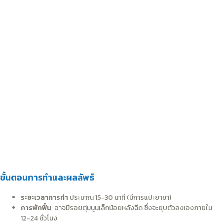
ขั้นตอนการทำและผลลัพธ์
ระยะเวลาการทำ
ประมาณ 15-30 นาที (มีการแปะยาชา)
การพักฟื้น
อาจมีรอยตุ่มนูนเล็กน้อยหลังฉีด ซึ่งจะยุบตัวลงเองภายใน
12-24 ชั่วโมง