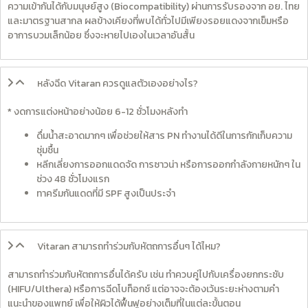
ความเข้ากันได้กับมนุษย์สูง (Biocompatibility) ผ่านการรับรองจาก อย. ไทย
และมาตรฐานสากล ผลข้างเคียงที่พบได้ทั่วไปมีเพียงรอยแดงจากเข็มหรือ
อาการบวมเล็กน้อย ซึ่งจะหายไปเองในเวลาอันสั้น
หลังฉีด Vitaran ควรดูแลตัวเองอย่างไร?
* งดการแต่งหน้าอย่างน้อย 6-12 ชั่วโมงหลังทำ
ดื่มน้ำสะอาดมากๆ เพื่อช่วยให้สาร PN ทำงานได้ดีในการกักเก็บความ
ชุ่มชื้น
หลีกเลี่ยงการออกแดดจัด การซาวน่า หรือการออกกำลังกายหนักๆ ใน
ช่วง 48 ชั่วโมงแรก
ทาครีมกันแดดที่มี SPF สูงเป็นประจำ
Vitaran สามารถทำร่วมกับหัตถการอื่นๆ ได้ไหม?
สามารถทำร่วมกับหัตถการอื่นได้ครับ เช่น ทำควบคู่ไปกับเครื่องยกกระชับ
(HIFU/Ulthera) หรือการฉีดโบท็อกซ์ แต่อาจจะต้องเว้นระยะห่างตามคำ
แนะนำของแพทย์ เพื่อให้ผิวได้ฟื้นฟูอย่างเต็มที่ในแต่ละขั้นตอน