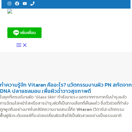
Skip
to
content
MAIN
MENU
ทำความรู้จัก Vitaran คืออะไร? นวัตกรรมงานผิว PN สกัดจาก
DNA ปลาแซลมอน เพื่อผิวฉ่ำวาวสุขภาพดี
ในยุคที่เทรนด์งานผิว “Glass Skin” กำลังมาแรง นอกจากการทาครีมบำรุงแล้ว
การฉีดเมโสหน้าใสหรือสารบำรุงผิวก็เป็นทางเลือกที่เห็นผลไว ซึ่งตัวช่วยที่กำลัง
ถูกพูดถึงอย่างมากในคลินิกความงามขณะนี้คือ
Vitaran
(วิตารัน) นวัตกรรม
ฟื้นฟูผิวระดับเซลล์ที่จะช่วยเปลี่ยนผิวเสียให้เป็นผิวสวยอย่างเป็นธรรมชาติ