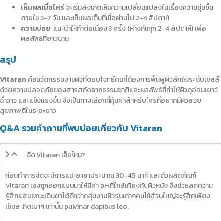
เห็นผลเมื่อไหร่
จะเริ่มสังเกตเห็นความเปลี่ยนแปลงในเรื่องความชุ่มชื้น
ภายใน 3-7 วัน และเห็นผลเต็มที่เมื่อผ่านไป 2-4 สัปดาห์
ความบ่อย
แนะนำให้ทำต่อเนื่อง 3 ครั้ง (ห่างกันทุก 2-4 สัปดาห์) เพื่อ
ผลลัพธ์ที่ยาวนาน
สรุป
Vitaran
คือนวัตกรรมงานผิวที่ตอบโจทย์คนที่ต้องการฟื้นฟูผิวลึกถึงระดับเซลล์
ด้วยความปลอดภัยของสารสกัดจากธรรมชาติและผลลัพธ์ที่ทำให้ผิวดูอ่อนเยาว์
ฉ่ำวาว และแข็งแรงขึ้น จึงเป็นทางเลือกที่คุ้มค่าสำหรับใครที่อยากมีผิวสวย
สุขภาพดีในระยะยาว
Q&A รวมคำถามที่พบบ่อยเกี่ยวกับ Vitaran
ฉีด Vitaran เจ็บไหม?
ก่อนทำการฉีดจะมีการแปะยาชาประมาณ 30-45 นาที และตัวผลิตภัณฑ์
Vitaran เองถูกออกแบบมาให้มีค่า pH ที่ใกล้เคียงกับผิวหนัง จึงช่วยลดความ
รู้สึกแสบขณะเดินยาได้ดีกว่ากลุ่มงานผิวรุ่นเก่าๆคนไข้ส่วนใหญ่จะรู้สึกเพียง
เข็มสะกิดเบาๆ เท่านั้น pulvinar dapibus leo.