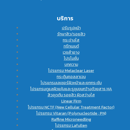
บริการ
ปรับรูปหน้า
รักษาสิว/รอยสิว
กระจ่างใส
ทรีทเมนต์
เวชสำอาง
โปรโมชั่น
บทความ
โปรแกรม Melaclear Laser
กระตุ้นคอลลาเจน
โปรแกรมเลเซอร์ผิวหน้าและยกกระชับ
โปรแกรมดูแลผิวแห้งและรูขุมขนกว้างด้วยสาร HA
สิวอุดตัน รอยสิว ผิวสว่างใส
Linear Firm
โปรแกรม NCTF (New Cellular Treatment Factor)
โปรแกรม Vitaran (Polynucleotide ; PN)
Raffine Microneedling
โปรแกรม Lafullen