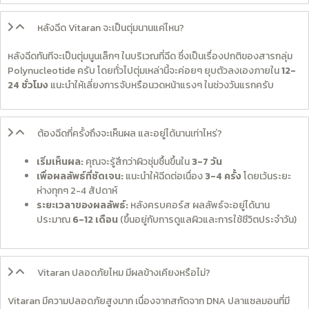
หลังฉีด Vitaran จะเป็นตุ่มนานแค่ไหน?
หลังฉีดทันทีจะเป็นตุ่มนูนเล็กๆ ในบริเวณที่ฉีด ซึ่งเป็นเรื่องปกติของสารกลุ่ม
Polynucleotide ครับ โดยทั่วไปตุ่มเหล่านี้จะค่อยๆ ยุบตัวลงเองภายใน
12-
24 ชั่วโมง
แนะนำให้เลี่ยงการจับหรือนวดหน้าแรงๆ ในช่วงวันแรกครับ
ต้องฉีดกี่ครั้งถึงจะเห็นผล และอยู่ได้นานเท่าไหร่?
เริ่มเห็นผล:
คุณจะรู้สึกว่าผิวชุ่มชื้นขึ้นใน
3-7 วัน
เพื่อผลลัพธ์ที่ชัดเจน:
แนะนำให้ฉีดต่อเนื่อง
3-4 ครั้ง
โดยเว้นระยะ
ห่างทุกๆ 2-4 สัปดาห์
ระยะเวลาของผลลัพธ์:
หลังครบคอร์ส ผลลัพธ์จะอยู่ได้นาน
ประมาณ
6-12 เดือน
(ขึ้นอยู่กับการดูแลผิวและการใช้ชีวิตประจำวัน)
Vitaran ปลอดภัยไหม มีผลข้างเคียงหรือไม่?
Vitaran มีความปลอดภัยสูงมาก เนื่องจากสกัดจาก DNA ปลาแซลมอนที่มี