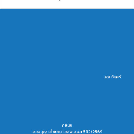
บอนท์แคร์
คลินิก
เลขอนุญาตโฆษณา ฆสพ.สบส 582/2569