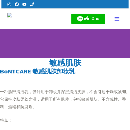
Skip
to
content
MAI
MEN
敏感肌肤
BoNTCARE 敏感肌肤卸妆乳
一种脸部清洁乳，设计用于卸妆并深层清洁皮肤，不会引起干燥或紧绷。
它保持皮肤柔软光滑，适用于所有肤质，包括敏感肌肤。不含碱性、香
料、酒精和防腐剂。
特点：