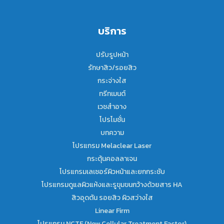
บริการ
ปรับรูปหน้า
รักษาสิว/รอยสิว
กระจ่างใส
ทรีทเมนต์
เวชสำอาง
โปรโมชั่น
บทความ
โปรแกรม Melaclear Laser
กระตุ้นคอลลาเจน
โปรแกรมเลเซอร์ผิวหน้าและยกกระชับ
โปรแกรมดูแลผิวแห้งและรูขุมขนกว้างด้วยสาร HA
สิวอุดตัน รอยสิว ผิวสว่างใส
Linear Firm
โปรแกรม NCTF (New Cellular Treatment Factor)