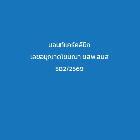
บอนท์แคร์คลินิก
เลขอนุญาตโฆษณา ฆสพ.สบส
582/2569