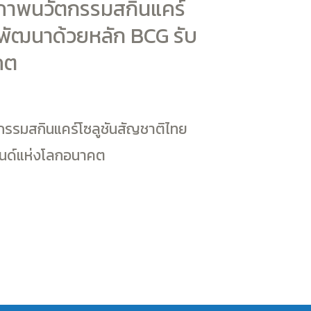
ยภาพนวัตกรรมสกินแคร์
 พัฒนาด้วยหลัก BCG รับ
คต
By
Bontcare
กรรมสกินแคร์โซลูชันสัญชาติไทย
รนด์แห่งโลกอนาคต