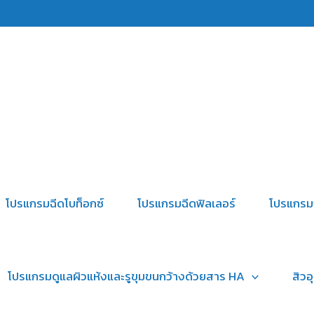
โปรแกรมฉีดโบท็อกซ์
โปรแกรมฉีดฟิลเลอร์
โปรแกรม
โปรแกรมดูแลผิวแห้งและรูขุมขนกว้างด้วยสาร HA
สิวอ