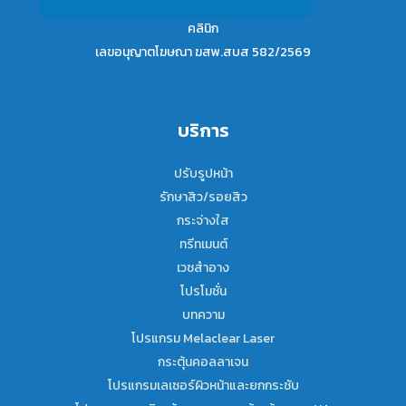
คลินิก
เลขอนุญาตโฆษณา ฆสพ.สบส 582/2569
บริการ
ปรับรูปหน้า
รักษาสิว/รอยสิว
กระจ่างใส
ทรีทเมนต์
เวชสำอาง
โปรโมชั่น
บทความ
โปรแกรม Melaclear Laser
กระตุ้นคอลลาเจน
โปรแกรมเลเซอร์ผิวหน้าและยกกระชับ