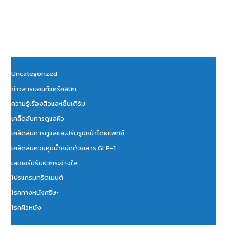
Uncategorized
ข่าวสารบอนท์แคร์คลินิก
ความรู้เรื่องสิวและเซ็บเดิร์ม
เคล็ดลับการดูแลผิว
เคล็ดลับการดูแลและปรับรูปหน้าโดยแพทย์
เคล็ดลับควบคุมน้ำหนักด้วยสาร GLP-1
เลเซอร์ปรับผิวกระจ่างใส
โปรแกรมทรีตเมนต์
โรคทางหนังศรีษะ
โรคผิวหนัง