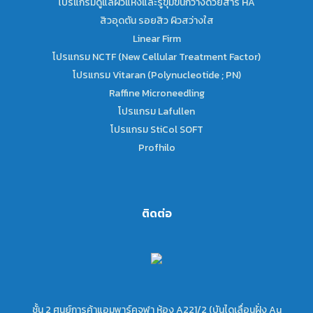
โปรแกรมดูแลผิวแห้งและรูขุมขนกว้างด้วยสาร HA
สิวอุดตัน รอยสิว ผิวสว่างใส
Linear Firm
โปรแกรม NCTF (New Cellular Treatment Factor)
โปรแกรม Vitaran (Polynucleotide ; PN)
Raffine Microneedling
โปรแกรม Lafullen
โปรแกรม StiCol SOFT
Profhilo
ติดต่อ
ชั้น 2 ศูนย์การค้าแอมพาร์คจุฬา ห้อง A221/2 (บันไดเลื่อนฝั่ง Au