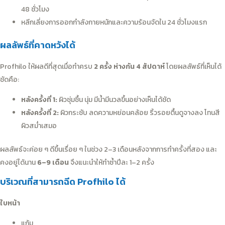
48 ชั่วโมง
หลีกเลี่ยงการออกกำลังกายหนักและความร้อนจัดใน 24 ชั่วโมงแรก
ผลลัพธ์ที่คาดหวังได้
Profhilo ให้ผลดีที่สุดเมื่อทำครบ
2 ครั้ง ห่างกัน 4 สัปดาห์
โดยผลลัพธ์ที่เห็นได้
ชัดคือ:
หลังครั้งที่ 1:
ผิวชุ่มชื้น นุ่ม มีน้ำมีนวลขึ้นอย่างเห็นได้ชัด
หลังครั้งที่ 2:
ผิวกระชับ ลดความหย่อนคล้อย ริ้วรอยตื้นดูจางลง โทนสี
ผิวสม่ำเสมอ
ผลลัพธ์จะค่อย ๆ ดีขึ้นเรื่อย ๆ ในช่วง 2–3 เดือนหลังจากการทำครั้งที่สอง และ
คงอยู่ได้นาน
6–9 เดือน
จึงแนะนำให้ทำซ้ำปีละ 1–2 ครั้ง
บริเวณที่สามารถฉีด Profhilo ได้
ใบหน้า
แก้ม