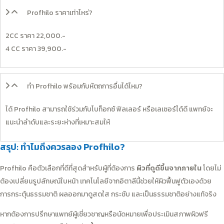
Profhilo ราคาเท่าไหร่?
2CC ราคา 22,000.-
4 CC ราคา 39,900.-
ทำ Profhilo พร้อมกับหัตถการอื่นได้ไหม?
ได้ Profhilo สามารถใช้ร่วมกับโบท็อกซ์ ฟิลเลอร์ หรือเลเซอร์ได้ดี แพทย์จะ
แนะนำลำดับและระยะห่างที่เหมาะสมให้
สรุป: ทำไมถึงควรลอง Profhilo?
Profhilo คือตัวเลือกที่ดีที่สุดสำหรับผู้ที่ต้องการ
ผิวที่ดูดีขึ้นจากภายใน
โดยไม่
ต้องเปลี่ยนรูปลักษณ์ใบหน้า เทคโนโลยีจากอิตาลีนี้ช่วยให้ผิวฟื้นฟูตัวเองด้วย
การกระตุ้นธรรมชาติ ผลออกมาดูสดใส กระชับ และเป็นธรรมชาติอย่างแท้จริง
หากต้องการปรึกษาแพทย์ผู้เชี่ยวชาญหรือนัดหมายเพื่อประเมินสภาพผิวฟรี