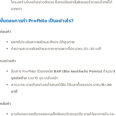
โครงสร้างใบหน้าอย่างชัดเจน ซึ่งกรณีเหล่านั้นฟิลเลอร์จะตอบโจทย์ได้
มากกว่า
ขั้นตอนการทำ Profhilo เป็นอย่างไร?
ก่อนทำ
แพทย์ประเมินสภาพผิวและซักประวัติสุขภาพ
ทำความสะอาดผิวหน้าและทายาชาเฉพาะที่ประมาณ 20–30 นาที
ระหว่างทำ
ฉีดสาร Profhilo ด้วยเทคนิค
BAP (Bio Aesthetic Points)
จำนวน
5
จุดต่อข้าง
รวม 10 จุด บนใบหน้า
สารจะกระจายตัวอย่างสม่ำเสมอใต้ผิว ใช้เวลาทั้งหมดประมาณ
15–20
นาที
หลังทำ
อาจมีรอยบวมหรือรอยแดงเล็กน้อยบริเวณจุดฉีด หายได้เองภายใน 24–