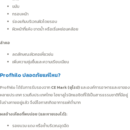
ขมับ
กรอบหน้า
ร่องแก้มบริเวณผิวโดยรอบ
ผิวหน้าที่แห้ง ขาดน้ำ หรือเริ่มหย่อนคล้อย
ลำคอ
ลดลักษณะผิวคอเหี่ยวย่น
เพิ่มความชุ่มชื้นและความเรียบเนียน
Profhilo ปลอดภัยแค่ไหน?
Profhilo ได้รับการรับรองจาก
CE Mark (ยุโรป)
และองค์การอาหารและยาของ
หลายประเทศ รวมถึงประเทศไทย ไฮยาลูโรนิกแอซิดที่ใช้เป็นสารธรรมชาติที่มีอยู่
ในร่างกายอยู่แล้ว จึงมีโอกาสเกิดอาการแพ้ต่ำมาก
ผลข้างเคียงที่พบบ่อย (และหายเองได้):
รอยบวม แดง หรือช้ำบริเวณจุดฉีด