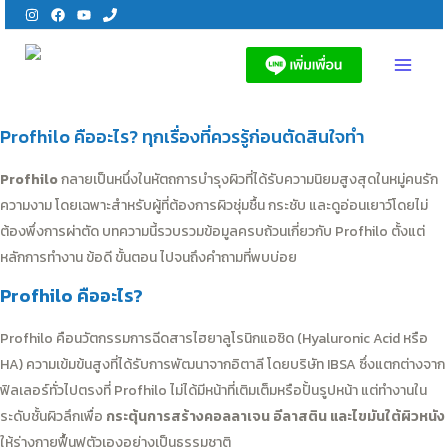
Skip
to
content
MAI
MEN
Profhilo คืออะไร? ทุกเรื่องที่ควรรู้ก่อนตัดสินใจทำ
Profhilo
กลายเป็นหนึ่งในหัตถการบำรุงผิวที่ได้รับความนิยมสูงสุดในหมู่คนรัก
ความงาม โดยเฉพาะสำหรับผู้ที่ต้องการผิวชุ่มชื้น กระชับ และดูอ่อนเยาว์โดยไม่
ต้องพึ่งการผ่าตัด บทความนี้รวบรวมข้อมูลครบถ้วนเกี่ยวกับ Profhilo ตั้งแต่
หลักการทำงาน ข้อดี ขั้นตอน ไปจนถึงคำถามที่พบบ่อย
Profhilo คืออะไร?
Profhilo คือนวัตกรรมการฉีดสารไฮยาลูโรนิกแอซิด (Hyaluronic Acid หรือ
HA) ความเข้มข้นสูงที่ได้รับการพัฒนาจากอิตาลี โดยบริษัท IBSA ซึ่งแตกต่างจาก
ฟิลเลอร์ทั่วไปตรงที่ Profhilo ไม่ได้มีหน้าที่เติมเต็มหรือปั้นรูปหน้า แต่ทำงานใน
ระดับชั้นผิวลึกเพื่อ
กระตุ้นการสร้างคอลลาเจน อีลาสติน และไขมันใต้ผิวหนัง
ให้ร่างกายฟื้นฟูตัวเองอย่างเป็นธรรมชาติ