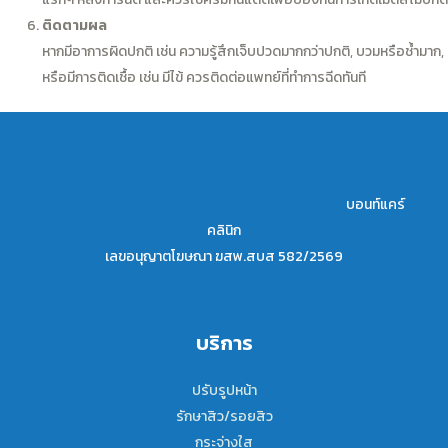
ติดตามผล
หากมีอาการผิดปกติ เช่น ความรู้สึกเจ็บปวดมากกว่าปกติ, บวมหรือช้ำมาก,
หรือมีการติดเชื้อ เช่น มีไข้ ควรติดต่อแพทย์ที่ทำการฉีดทันที⠀
บอนท์แคร์
คลินิก
เลขอนุญาตโฆษณา ฆสพ.สบส 582/2569
บริการ
ปรับรูปหน้า
รักษาสิว/รอยสิว
กระจ่างใส