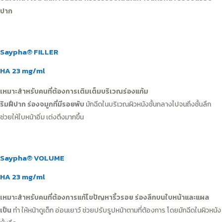
ปาก
Saypha® FILLER
HA 23 mg/ml
เหมาะสำหรับคนที่ต้องการเติมเต็มบริเวณร่องแก้ม
ริมฝีปาก ร่องจมูกที่มีรอยพับ
มักฉีดในบริเวณผิวหนังชั้นกลางไปจนถึงชั้นลึก
ช่วยให้ใบหน้าอิ่ม เต่งตึงมากขึ้น
Saypha® VOLUME
HA 23 mg/ml
เหมาะสำหรับคนที่ต้องการแก้ไขปัญหาริ้วรอย ร่องลึกบนใบหน้าและแผล
เป็น
ทำ ให้หน้าดูเด็ก อ่อนเยาว์ ช่วยปรับรูปหน้าตามที่ต้องการ โดยมักฉีดในผิวหนัง