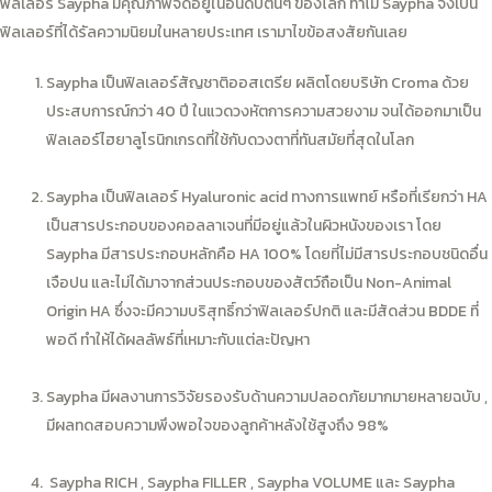
ฟิลเลอร์ Saypha มีคุณภาพจัดอยู่ในอันดับต้นๆ ของโลก ทำไม Saypha จึงเป็น
ฟิลเลอร์ที่ได้รัลความนิยมในหลายประเทศ เรามาไขข้อสงสัยกันเลย
Saypha เป็นฟิลเลอร์สัญชาติออสเตรีย ผลิตโดยบริษัท Croma ด้วย
ประสบการณ์กว่า 40 ปี ในแวดวงหัตการความสวยงาม จนได้ออกมาเป็น
ฟิลเลอร์ไฮยาลูโรนิกเกรดที่ใช้กับดวงตาที่ทันสมัยที่สุดในโลก
Saypha เป็นฟิลเลอร์ Hyaluronic acid ทางการแพทย์ หรือที่เรียกว่า HA
เป็นสารประกอบของคอลลาเจนที่มีอยู่แล้วในผิวหนังของเรา โดย
Saypha มีสารประกอบหลักคือ HA 100% โดยที่ไม่มีสารประกอบชนิดอื่น
เจือปน และไม่ได้มาจากส่วนประกอบของสัตว์ถือเป็น Non-Animal
Origin HA ซึ่งจะมีความบริสุทธิ์กว่าฟิลเลอร์ปกติ และมีสัดส่วน BDDE ที่
พอดี ทำให้ได้ผลลัพธ์ที่เหมาะกับแต่ละปัญหา
Saypha มีผลงานการวิจัยรองรับด้านความปลอดภัยมากมายหลายฉบับ ,
มีผลทดสอบความพึงพอใจของลูกค้าหลังใช้สูงถึง 98%
Saypha RICH , Saypha FILLER , Saypha VOLUME และ Saypha