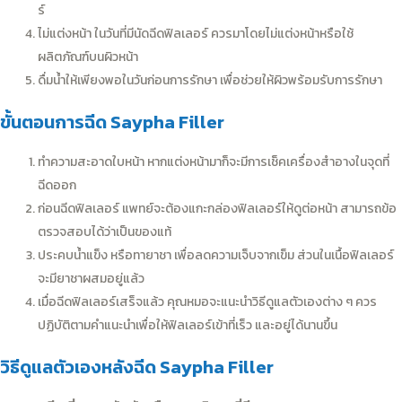
ร์
ไม่แต่งหน้า ในวันที่มีนัดฉีดฟิลเลอร์ ควรมาโดยไม่แต่งหน้าหรือใช้
ผลิตภัณฑ์บนผิวหน้า
ดื่มน้ำให้เพียงพอในวันก่อนการรักษา เพื่อช่วยให้ผิวพร้อมรับการรักษา
ขั้นตอนการฉีด Saypha Filler
ทำความสะอาดใบหน้า หากแต่งหน้ามาก็จะมีการเช็คเครื่องสำอางในจุดที่
ฉีดออก
ก่อนฉีดฟิลเลอร์ แพทย์จะต้องแกะกล่องฟิลเลอร์ให้ดูต่อหน้า สามารถข้อ
ตรวจสอบได้ว่าเป็นของแท้
ประคบน้ำแข็ง หรือทายาชา เพื่อลดความเจ็บจากเข็ม ส่วนในเนื้อฟิลเลอร์
จะมียาชาผสมอยู่แล้ว
เมื่อฉีดฟิลเลอร์เสร็จแล้ว คุณหมอจะแนะนำวิธีดูแลตัวเองต่าง ๆ ควร
ปฏิบัติตามคำแนะนำเพื่อให้ฟิลเลอร์เข้าที่เร็ว และอยู่ได้นานขึ้น
วิธีดูแลตัวเองหลังฉีด Saypha Filler