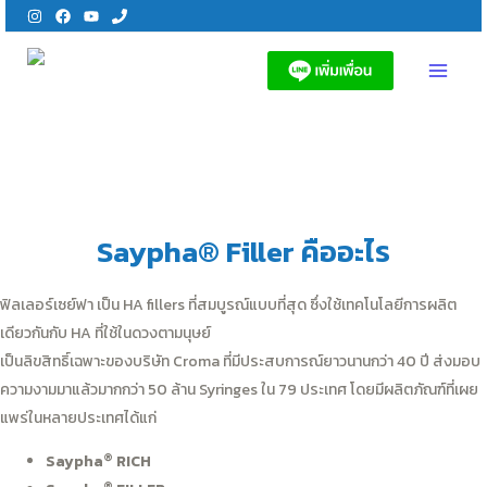
Skip
to
content
MAI
MEN
Saypha® Filler คืออะไร
ฟิลเลอร์เซย์ฟา เป็น HA fillers ที่สมบูรณ์แบบที่สุด ซึ่งใช้เทคโนโลยีการผลิต
เดียวกันกับ HA ที่ใช้ในดวงตามนุษย์
เป็นลิขสิทธิ์เฉพาะของบริษัท Croma ที่มีประสบการณ์ยาวนานกว่า 40 ปี ส่งมอบ
ความงามมาแล้วมากกว่า 50 ล้าน Syringes ใน 79 ประเทศ โดยมีผลิตภัณฑ์ที่เผย
แพร่ในหลายประเทศได้แก่
®
Saypha
RICH
®