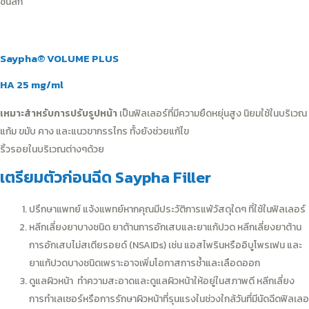
ชั้นลึก
Saypha® VOLUME PLUS
HA 25 mg/ml
เหมาะสำหรับการปรับรูปหน้า
เป็นฟิลเลอร์ที่มีความยืดหยุ่นสูง นิยมใช้ในบริเวณ
แก้ม ขมับ คาง และแนวขากรรไกร ทั้งยังช่วยแก้ไข
ริ้วรอยในบริเวณต่างๆด้วย
เตรียมตัวก่อนฉีด Saypha Filler
ปรึกษาแพทย์ แจ้งแพทย์หากคุณมีประวัติการแพ้วัสดุใดๆ ที่ใช้ในฟิลเลอร์
หลีกเลี่ยงยาบางชนิด ยาต้านการอักเสบและยาแก้ปวด หลีกเลี่ยงยาต้าน
การอักเสบไม่สเตียรอยด์ (NSAIDs) เช่น แอสไพรินหรืออิบูโพรเฟน และ
ยาแก้ปวดบางชนิดเพราะอาจเพิ่มโอกาสการช้ำและเลือดออก
ดูแลผิวหน้า ทำความสะอาดและดูแลผิวหน้าให้อยู่ในสภาพดี หลีกเลี่ยง
การทำเลเซอร์หรือการรักษาผิวหน้าที่รุนแรงในช่วงใกล้วันที่มีนัดฉีดฟิลเลอ