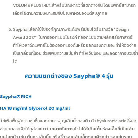
VOLUME PLUS เหมาะสำหรับปัญหาผิวที่แตกต่างกัน โดยแพทย์สามารถ
เลือกใช้ตามความเหมาะสมกับปัญหาผิวของแต่ละบุคคล
Saypha เลือกใช้ไซริงค์คุณภาพระดับพรีเมียมได้รับรางวัล “Design
Award 2017” ในการออกแบบไซริงค์ ที่ออกแบบตามหลักสรีรศาสตร์
ทำให้เวลาฉีดแพทย์ไม่ต้องออกแรงดันหรือออกแรงกดเยอะ ทำให้ฉีดง่าย
เข็มเคลื่อนที่น้อย ช่วยเพิ่มความแม่นยำ ทำให้เจ็บน้อย และลดอาการบวมช้ำ
ได้
ความแตกต่างของ Saypha® 4 รุ่น
Saypha® RICH
HA 18 mg/ml Glycerol 20 mg/ml
ใช้เพื่อฟื้นฟูความชุ่มชื้นและลดการสูญเสียน้ำของผิว ด้ว
hyaluronic acid
ซึ่งจะ
ช่วยลดอายุผิวให้ดูอ่อนเยาว์
เหมาะกับการนำไปใช้เติมเต็มร่องเล็กที่เป็นเส้น
บนใบหน้า เช่น ตีนกา เส้นยิ้ม หรือริ้วรอยเส้นเล็กๆบนผิวหน้า รอยย่นรอบ