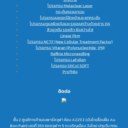
โปรแกรม Melaclear Laser
กระตุ้นคอลลาเจน
โปรแกรมเลเซอร์ผิวหน้าและยกกระชับ
โปรแกรมดูแลผิวแห้งและรูขุมขนกว้างด้วยสาร HA
สิวอุดตัน รอยสิว ผิวสว่างใส
Linear Firm
โปรแกรม NCTF (New Cellular Treatment Factor)
โปรแกรม Vitaran (Polynucleotide ; PN)
Raffine Microneedling
โปรแกรม Lafullen
โปรแกรม StiCol SOFT
Profhilo
ติดต่อ
ชั้น 2 ศูนย์การค้าแอมพาร์คจุฬา ห้อง A221/2 (บันไดเลื่อนฝั่ง Au
Bon Pain) เลขที่ 353 ซอยจุฬาฯ 5 ถ.เจริญเมือง วังใหม่ ปทุมวัน กทม.