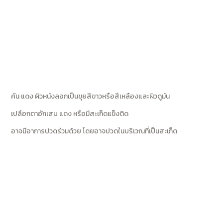
คัน แดง ผิวหนังลอกเป็นขุยสีขาวหรือสีเหลืองและผิวดูมัน
เปลือกตาอักเสบ แดง หรือมีสะเก็ดแข็งติด
อาจมีอาการปวดร่วมด้วย โดยอาจปวดในบริเวณที่เป็นสะเก็ด