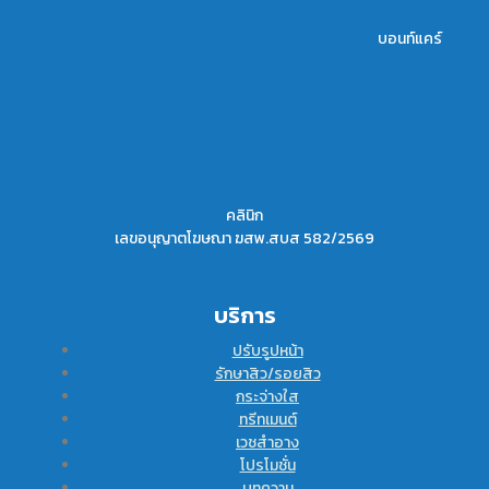
บอนท์แคร์
คลินิก
เลขอนุญาตโฆษณา ฆสพ.สบส 582/2569
บริการ
ปรับรูปหน้า
รักษาสิว/รอยสิว
กระจ่างใส
ทรีทเมนต์
เวชสำอาง
โปรโมชั่น
บทความ