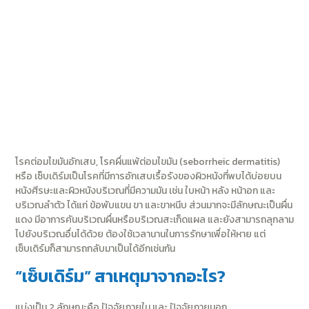
โรคต่อมไขมันอักเสบ, โรคผื่นแพ้ต่อมไขมัน (seborrheic dermatitis)
หรือ เซ็บเดิร์มเป็นโรคที่มีการอักเสบเรื้อรังของผิวหนังที่พบได้บ่อย
บน
หนังศีรษะและผิวหนังบริเวณที่มีความมัน
เช่น ใบหน้า หลัง หน้าอก และ
บริเวณลำตัว ได้แก่ ข้อพับแขน ขา และขาหนีบ ส่วนมากจะมีลักษณะเป็นผื่น
แดง มีอาการคันบริเวณผื่นหรือบริเวณสะเก็ดแผล และยังสามารถลุกลาม
ไปยังบริเวณอื่นได้ด้วย ต้องใช้เวลานานในการรักษาเพื่อให้หาย แต่
เซ็บเดิร์มก็สามารถกลับมาเป็นได้อีกเช่นกัน
“เซ็บเดิร์ม” สาเหตุมาจากอะไร?
แบ่งเป็น 2 ลักษณะคือ ปัจจัยภายใน และ ปัจจัยภายนอก