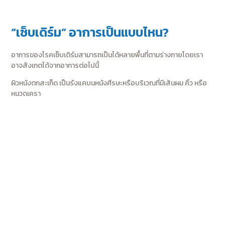
“เซ็บเดิร์ม” อาการเป็นแบบไหน?
อาการของโรคเซ็บเดิร์มสามารถเป็นได้หลายพื้นที่ตามร่างกาย
โดยเรา
อาจสังเกตได้จากอาการต่อไปนี้
ผิวหนังตกสะเก็ด เป็นรังแคบนหนังศีรษะ
หรือบริเวณที่มีเส้นผม คิ้ว หรือ
หนวดเครา