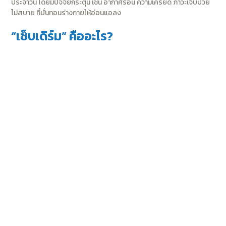
ประจำวัน โดยมีปัจจัยกระตุ้น เช่น อากาศร้อน ความเครียด ภาวะเจ็บป่วย
ไม่สบาย ที่บั่นทอนร่างกายให้อ่อนแอลง
“เซ็บเดิร์ม” คืออะไร?