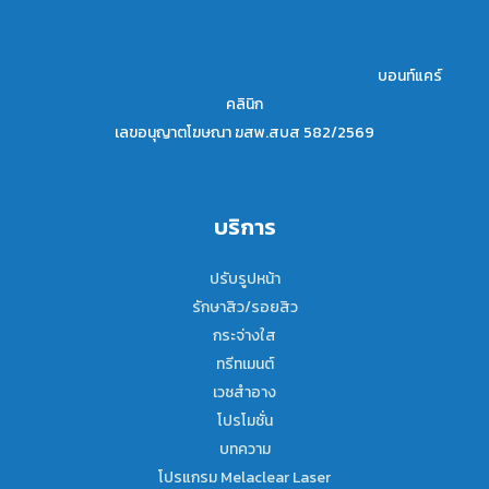
บอนท์แคร์
คลินิก
เลขอนุญาตโฆษณา ฆสพ.สบส 582/2569
บริการ
ปรับรูปหน้า
รักษาสิว/รอยสิว
กระจ่างใส
ทรีทเมนต์
เวชสำอาง
โปรโมชั่น
บทความ
โปรแกรม Melaclear Laser