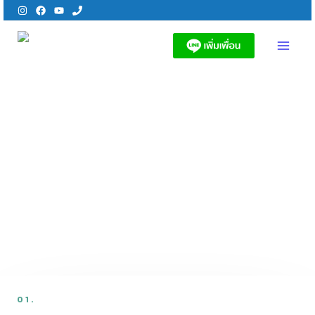
Skip
to
content
MAI
MEN
OUR SERVICES
Fractional CO2 Laser
รักษาหลุมแผลเป็นสิว , รูขุมขนกว้าง , ริ้วรอย , กระชับผิวเรียบเนียน
01.